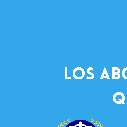
los ab
q