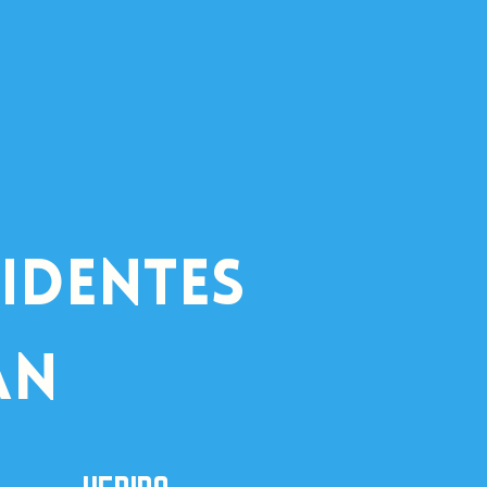
identes
an