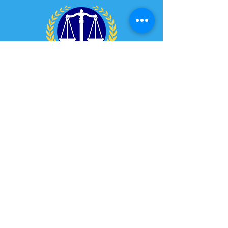
Bufete de abogados Lavelle
HERIDO
¿EN UN ACCIDENTE?
CONSIGALO GRATIS
CONSULTA 24/7
1-800-745-4878